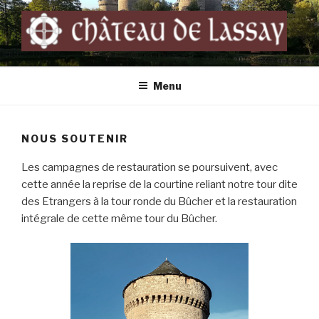
Skip
to
content
LE CHÂTEAU DE LASSAY
Une forteresse médiévale admirablement conservée
Menu
NOUS SOUTENIR
Les campagnes de restauration se poursuivent, avec
cette année la reprise de la courtine reliant notre tour dite
des Etrangers à la tour ronde du Bûcher et la restauration
intégrale de cette même tour du Bûcher.